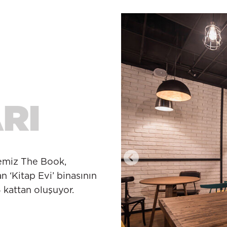
emiz The Book,
n ‘Kitap Evi’ binasının
 kattan oluşuyor.