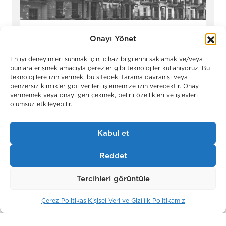
Belgravia Gate
Onayı Yönet
Londra / İngiltere
En iyi deneyimleri sunmak için, cihaz bilgilerini saklamak ve/veya
bunlara erişmek amacıyla çerezler gibi teknolojiler kullanıyoruz. Bu
teknolojilere izin vermek, bu sitedeki tarama davranışı veya
benzersiz kimlikler gibi verileri işlememize izin verecektir. Onay
vermemek veya onayı geri çekmek, belirli özellikleri ve işlevleri
olumsuz etkileyebilir.
Kabul et
Reddet
Tercihleri görüntüle
Park Modern
Çerez Politikası
Kişisel Veri ve Gizlilik Politikamız
Londra / İngiltere