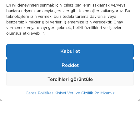
En iyi deneyimleri sunmak için, cihaz bilgilerini saklamak ve/veya
bunlara erişmek amacıyla çerezler gibi teknolojiler kullanıyoruz. Bu
teknolojilere izin vermek, bu sitedeki tarama davranışı veya
Soho-Noho
benzersiz kimlikler gibi verileri işlememize izin verecektir. Onay
Moskova / Rusya
vermemek veya onayı geri çekmek, belirli özellikleri ve işlevleri
olumsuz etkileyebilir.
Kabul et
Reddet
Tercihleri görüntüle
Çerez Politikası
Kişisel Veri ve Gizlilik Politikamız
Belgravia Gate
Londra / İngiltere