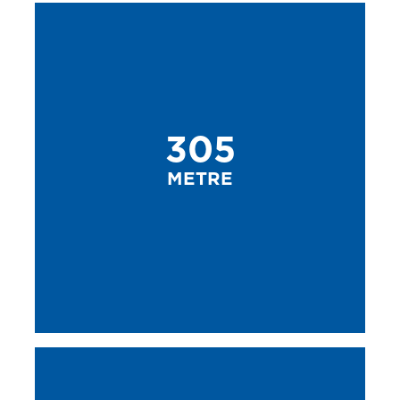
305
METRE