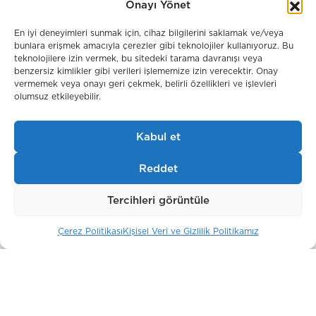
Onayı Yönet
Park Modern
En iyi deneyimleri sunmak için, cihaz bilgilerini saklamak ve/veya
bunlara erişmek amacıyla çerezler gibi teknolojiler kullanıyoruz. Bu
Londra / İngiltere
teknolojilere izin vermek, bu sitedeki tarama davranışı veya
benzersiz kimlikler gibi verileri işlememize izin verecektir. Onay
vermemek veya onayı geri çekmek, belirli özellikleri ve işlevleri
olumsuz etkileyebilir.
Kabul et
Reddet
Tercihleri görüntüle
Çerez Politikası
Kişisel Veri ve Gizlilik Politikamız
JK SIMVOL –№28, №29, №30,
№31
Moskova/Rusya