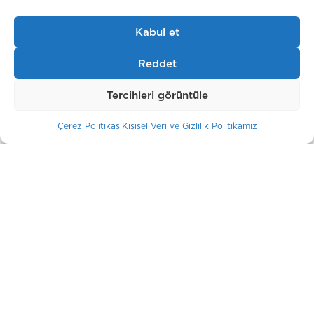
Kabul et
Park Modern
Londra / İngiltere
Reddet
Tercihleri görüntüle
Çerez Politikası
Kişisel Veri ve Gizlilik Politikamız
JK SIMVOL –№28, №29, №30,
№31
Moskova/Rusya