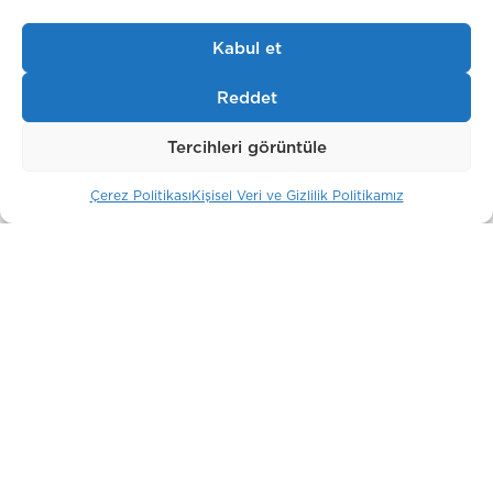
Kabul et
Reddet
Soho-Noho
Moskova / Rusya
Tercihleri görüntüle
Çerez Politikası
Kişisel Veri ve Gizlilik Politikamız
Belgravia Gate
Londra / İngiltere