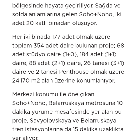
bölgesinde hayata geçiriliyor. Sağda ve
solda anlamlarına gelen Soho+Noho, iki
adet 20 katlı binadan oluşuyor.
Her iki binada 177 adet olmak üzere
toplam 354 adet daire bulunan proje; 68
adet stüdyo daire (1+0), 184 adet (1+1)
daire, 88 adet (2+1) daire, 26 tanesi (3+1)
daire ve 2 tanesi Penthouse olmak üzere
24.170 m2 alan üzerine konumlanıyor.
Merkezi konumu ile öne çıkan
Soho+Noho, Belarruskaya metrosuna 10
dakika yürüme mesafesinde yer alan bu
proje, Savyolovskaya ve Belarruskaya
tren istasyonlarına da 15 dakika uzaklıkta
yer alıyor.