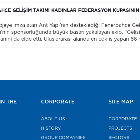
HÇE GELİŞİM TAKIMI KADINLAR FEDERASYON KUPASININ
rojeye imza atan Ant Yapı’nın desteklediği Fenerbahçe Ge
nın sponsorluğunda büyük başarı yakalayan ekip, “Gelişim
nı da elde etti. Uluslararası alanda en çok iş yapan 86 mü
IN THE
CORPORATE
SITE MAP
ABOUT US
CORPORATE
HISTORY
PROJECTS
GROUP COMPANIES
SECTORS