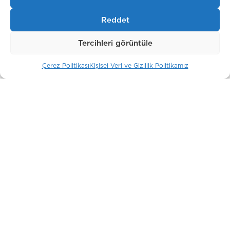
Reddet
Tercihleri görüntüle
Çerez Politikası
Kişisel Veri ve Gizlilik Politikamız
Antrium Residence
İstanbul / Türkiye