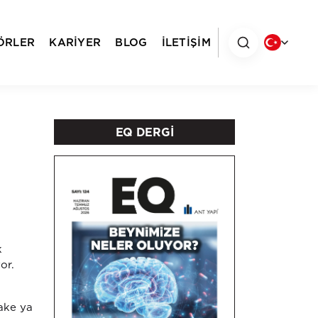
ÖRLER
KARİYER
BLOG
İLETİŞİM
EQ DERGİ
k
or.
lake ya