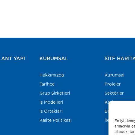
ANT YAPI
KURUMSAL
SITE HARIT
Hakkımızda
Kurumsal
Tarihçe
Projeler
Grup Şirketleri
Sektörler
İş Modelleri
Kariyer
İş Ortakları
Blog
Kalite Politikası
İletişim
En iyi dene
amacıyla çe
sitedeki ta