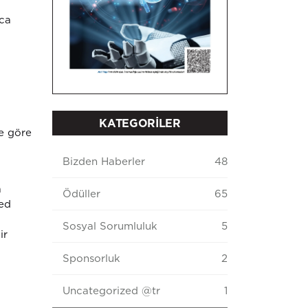
yca
KATEGORİLER
re göre
Bizden Haberler
48
a
Ödüller
65
eed
Sosyal Sorumluluk
5
ir
Sponsorluk
2
Uncategorized @tr
1