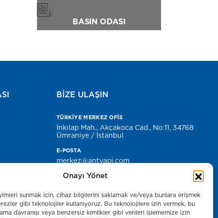
BASIN ODASI
ASI
BİZE ULAŞIN
TÜRKİYE MERKEZ OFİS
İnkılap Mah., Akçakoca Cad., No:11, 34768
Ümraniye / İstanbul
E-POSTA
merkez@antyapi.com
Onayı Yönet
Basın Odası
yimleri sunmak için, cihaz bilgilerini saklamak ve/veya bunlara erişmek
rezler gibi teknolojiler kullanıyoruz. Bu teknolojilere izin vermek, bu
rama davranışı veya benzersiz kimlikler gibi verileri işlememize izin