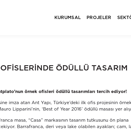
KURUMSAL
PROJELER
SEKT
OFİSLERİNDE ÖDÜLLÜ TASARIM
ntplato’nun örnek ofisleri ödüllü tasarımları tercih ediyor!
ine imza atan Ant Yapı, Türkiye’deki ilk ofis projesinin örne
auro Lipparini’nin, ‘Best of Year 2016’ ödüllü masası yer alıy
afranca masa, “Casa” markasının tasarım tutkusunu ön plana
çekiyor. Barrafranca, deri veya lake olabilen ayakları; cam, 