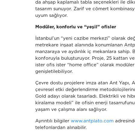
da ahşap kaplamalı tabla seçenekleri ile dik
tasarım sunuyor. Zarif ve cömert kombinas
uyum sağlıyor.
Modüler, konforlu ve “yeşil” ofisler
İstanbul’un “yeni cazibe merkezi” olarak de
metrekare inşaat alanında konumlanan Antp
manzaraya ve aydınlık iç mekanlara sahip. Bu
konforuyla buluşturuyor. Proje, 25 kattan ve
ister ofis ister “home office” olarak modül
genişletilebiliyor.
Çevre dostu projelere imza atan Ant Yapı, An
çevresel etki değerlendirme metodolojileri
Gold adayı olarak tasarladı. Elektrikli ve hibr
kiralama modeli” ile ofisin enerji tasarrufunu
yaşam ve çalışma alanı sağlıyor.
Ayrıntılı bilgiler
www.antplato.com
adresind
telefonlardan alınabilir.