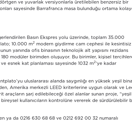
dörtgen ve yuvarlak versiyonlarla üretilebilen benzersiz bir
yonları sayesinde Barrafranca masa bulunduğu ortama kola
ğerlendirilen Basın Ekspres yolu üzerinde, toplam 35.000
2
lato; 10.000 m
modern giydirme cam cephesi ile kesintisiz
nun yanında ofis binasının teknolojik alt yapısını rezidans
 180 modüler birimden oluşuyor. Bu birimler, kişisel tercihle
2
er ve esnek kat planlaması sayesinde 1032 m
‘ye kadar
tplato’yu uluslararası alanda saygınlığı en yüksek yeşil bin
nden, Amerika merkezli LEED kriterlerine uygun olarak ve L
it araçların şarj edilebileceği özel alanlar sunan proje, “yeşil
 bireysel kullanıcıların kontrolüne vererek de sürdürülebilir b
en ya da 0216 630 68 68 ve 0212 692 00 32 numaralı