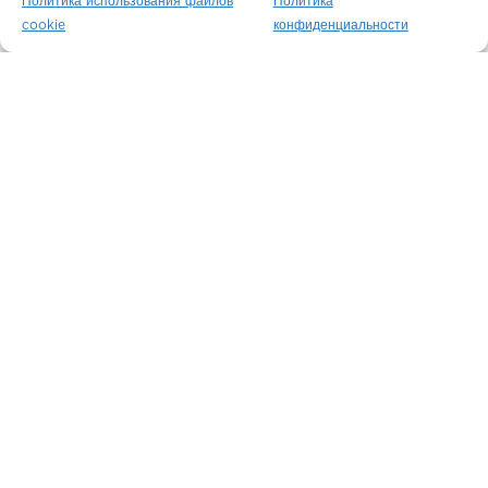
Политика использования файлов
Политика
cookie
конфиденциальности
The Crown Building
Нью-Йорк / США