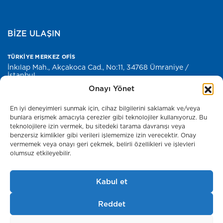
BİZE ULAŞIN
TÜRKİYE MERKEZ OFİS
İnkılap Mah., Akçakoca Cad., No:11, 34768 Ümraniye /
İstanbul
Onayı Yönet
E-POSTA
merkez@antyapi.com
En iyi deneyimleri sunmak için, cihaz bilgilerini saklamak ve/veya
bunlara erişmek amacıyla çerezler gibi teknolojiler kullanıyoruz. Bu
teknolojilere izin vermek, bu sitedeki tarama davranışı veya
Basın Odası
benzersiz kimlikler gibi verileri işlememize izin verecektir. Onay
vermemek veya onayı geri çekmek, belirli özellikleri ve işlevleri
olumsuz etkileyebilir.
Kabul et
Bilgi Toplumu Hizmetleri
Çerez Politikası
Reddet
Kişisel Veri ve Gizlilik Politikamız