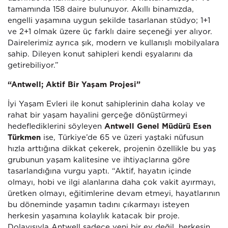
tamamında 158 daire bulunuyor. Akıllı binamızda,
engelli yaşamına uygun şekilde tasarlanan stüdyo; 1+1
ve 2+1 olmak üzere üç farklı daire seçeneği yer alıyor.
Dairelerimiz ayrıca şık, modern ve kullanışlı mobilyalara
sahip. Dileyen konut sahipleri kendi eşyalarını da
getirebiliyor.”
“Antwell; Aktif Bir Yaşam Projesi”
İyi Yaşam Evleri ile konut sahiplerinin daha kolay ve
rahat bir yaşam hayalini gerçeğe dönüştürmeyi
hedeflediklerini söyleyen
Antwell Genel Müdürü Esen
Türkmen
ise, Türkiye’de 65 ve üzeri yaştaki nüfusun
hızla arttığına dikkat çekerek, projenin özellikle bu yaş
grubunun yaşam kalitesine ve ihtiyaçlarına göre
tasarlandığına vurgu yaptı. “Aktif, hayatın içinde
olmayı, hobi ve ilgi alanlarına daha çok vakit ayırmayı,
üretken olmayı, eğitimlerine devam etmeyi, hayatlarının
bu döneminde yaşamın tadını çıkarmayı isteyen
herkesin yaşamına kolaylık katacak bir proje.
Dolayısıyla Antwell sadece yeni bir ev değil, herkesin