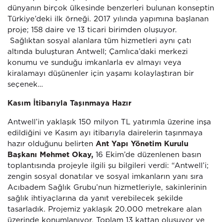
dünyanın birçok ülkesinde benzerleri bulunan konseptin
Türkiye’deki ilk örneği. 2017 yılında yapımına başlanan
proje; 158 daire ve 13 ticari birimden oluşuyor.
Sağlıktan sosyal alanlara tüm hizmetleri aynı çatı
altında buluşturan Antwell; Çamlıca’daki merkezi
konumu ve sunduğu imkanlarla ev almayı veya
kiralamayı düşünenler için yaşamı kolaylaştıran bir
seçenek…
Kasım İtibarıyla Taşınmaya Hazır
Antwell’in yaklaşık 150 milyon TL yatırımla üzerine inşa
edildiğini ve Kasım ayı itibarıyla dairelerin taşınmaya
hazır olduğunu belirten
Ant Yapı Yönetim Kurulu
Başkanı Mehmet Okay,
16 Ekim’de düzenlenen basın
toplantısında projeyle ilgili şu bilgileri verdi: “Antwell’i;
zengin sosyal donatılar ve sosyal imkanların yanı sıra
Acıbadem Sağlık Grubu’nun hizmetleriyle, sakinlerinin
sağlık ihtiyaçlarına da yanıt verebilecek şekilde
tasarladık. Projemiz yaklaşık 20.000 metrekare alan
üzerinde konumlanıyor. Toplam 13 kattan oluşuyor ve