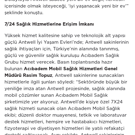
içerisinde olmak isteyeceği, ‘iyi yaşanacak yeni bir ev’”
şeklinde konuştu.
7/24 Sağlık Hizmetlerine Erişim İmkanı
Yüksek hizmet kalitesine sahip ve teknolojik alt yapısı
güçlü Antwell İyi Yaşam Evleri’nde; Antwell sakinlerinin
sağlık ihtiyaçları için, Türkiye’nin alanında tanınmış,
güçlü ve güvenilir sağlık kuruluşu Acıbadem Sağlık
Grubu hizmet verecek. Basın toplantısında hazır
bulunan
Acıbadem Mobil Sağlık Hizmetleri Genel
Müdürü Rasim Topuz
, Antwell sakinlerine sunacakları
hizmetlerle ilgili şunları söyledi: “Sektöründe büyük bir
yeniliğe imza atan Antwell projesinde, sağlık alanında
mobil çözümler sunan Acıbadem Mobil Sağlık
şirketimizle yer alıyoruz. Antwell’de kişiye özel 7X24
sağlık hizmeti sunacak olan Acıbadem Mobil Sağlık
ekibi; düzenli doktor muayenesi, tetkik ve laboratuvar
destek hizmetleri, hemşire ve hastabakıcı hizmetleri,
fizyoterapi ve diyetisyen hizmetleri ile yatılı refakatçi
desteği sağlayacak. Aynı şekilde, Antwell sakinlerinin