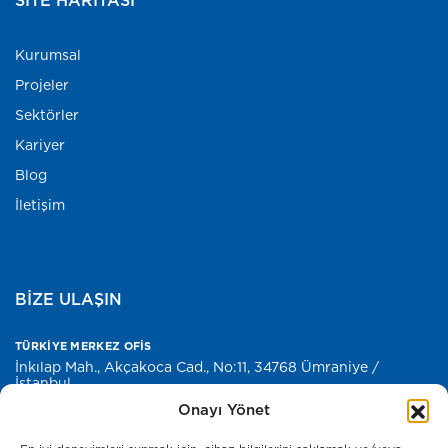
Kurumsal
Projeler
Sektörler
Kariyer
Blog
İletişim
BİZE ULAŞIN
TÜRKİYE MERKEZ OFİS
İnkılap Mah., Akçakoca Cad., No:11, 34768 Ümraniye /
İstanbul
Onayı Yönet
E-POSTA
merkez@antyapi.com