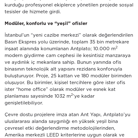
kurduğu profesyonel ekiplerce yönetilen projede sosyal
tesisler de hizmete girdi.
Modüler, konforlu ve “yeşil” ofisler
İstanbul’un “yeni cazibe merkezi” olarak değerlendirilen
Basın Ekspres yolu üzerinde, toplam 35 bin metrekare
2
inşaat alanında konumlanan Antplato; 10.000 m
modern giydirme cam cephesi ile kesintisiz manzaraya
ve aydınlık iç mekanlara sahip. Bunun yanında ofis
binasının teknolojik alt yapısını rezidans konforuyla
buluşturuyor. Proje, 25 kattan ve 180 modüler birimden
oluşuyor. Bu birimler, kişisel tercihlere göre ister ofis
ister “home office” olarak modüler ve esnek kat
2
planlaması sayesinde 1032 m
’ye kadar
genişletilebiliyor.
Çevre dostu projelere imza atan Ant Yapı, Antplato’yu
uluslararası alanda saygınlığı en yüksek yeşil bina
çevresel etki değerlendirme metodolojilerinden,
Amerika merkezli LEED kriterlerine uygun olarak ve