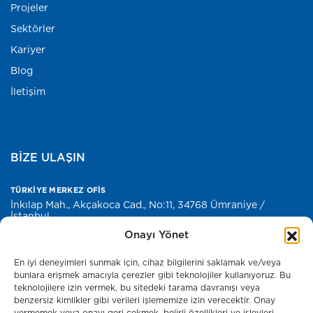
Projeler
Sektörler
Kariyer
Blog
İletişim
BİZE ULAŞIN
TÜRKİYE MERKEZ OFİS
İnkılap Mah., Akçakoca Cad., No:11, 34768 Ümraniye /
İstanbul
Onayı Yönet
E-POSTA
merkez@antyapi.com
En iyi deneyimleri sunmak için, cihaz bilgilerini saklamak ve/veya
bunlara erişmek amacıyla çerezler gibi teknolojiler kullanıyoruz. Bu
teknolojilere izin vermek, bu sitedeki tarama davranışı veya
Basın Odası
benzersiz kimlikler gibi verileri işlememize izin verecektir. Onay
vermemek veya onayı geri çekmek, belirli özellikleri ve işlevleri