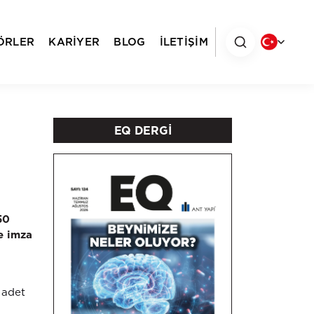
ÖRLER
KARİYER
BLOG
İLETİŞİM
EQ DERGİ
50
e imza
 adet