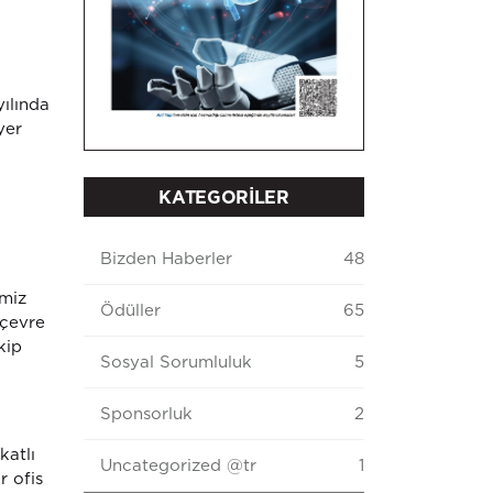
ılında
yer
KATEGORİLER
Bizden Haberler
48
imiz
Ödüller
65
 çevre
kip
Sosyal Sorumluluk
5
Sponsorluk
2
katlı
Uncategorized @tr
1
r ofis