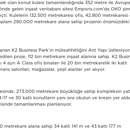
sek olan konut kulesi tamamlandığında 352 metre ile Avrupa
 önde gelen inşaat veritabanı sitesi Emporis.com’da OKO şi
çti. Kulelerin 132.500 metrekaresi ofis, 42.800 metrekaresi 
oplam 290.000 metrekare alana sahip projenin önümüzdeki 
nan K2 Business Park’ın müteahhitliğini Ant Yapı üstleniyor
dilen proje, 112 bin metrekare inşaat alanına sahip. K2 Busi
4 ayrı A Class ofis binaları ile 20 bin metrekarelik iki katlı
ns salonları, mağazalar, yeşil alanlar yer alıyor.
lgesinde, 273.000 metrekare büyüklüğe sahip kompleksin yat
17 ve 30 katlı konutların yanı sıra okulun ve kreşin yer aldı
erisinde tamamlanması planlanıyor.
0 metrekare alana sahip 34 katlı 141 m ve 43 katlı 177 m