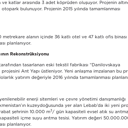
n ve katlar arasında 3 adet köprüden oluşuyor. Projenin altı
 otopark bulunuyor. Projenin 2015 yılında tamamlanması
metrekare alanın içinde 36 katlı otel ve 47 katlı ofis binası
sı planlanıyor.
ının Rekonstrüksiyonu
arafından tasarlanan eski tekstil fabrikası “Danilovskaya
rojesini Ant Yapı üstleniyor. Yeni anlaşma imzalanan bu pr
olarlık yatırım değeriyle 2016 yılında tamamlanması planlan
, yenilenebilir enerji sitemleri ve çevre yönetimi danışmanlığı
rkmenistan’ın kuzeydoğusunda yer alan Lebab’da iki yeni pro
3
arabat şehrinin 10.000 m
/ gün kapasiteli evsel atık su arıtma
kapasiteli içme suyu arıtma tesisi. Yatırım değeri 50.000.0
sı planlanıyor.