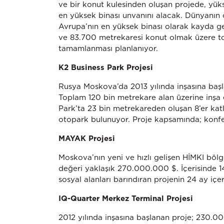
ve bir konut kulesinden oluşan projede, yük
en yüksek binası unvanını alacak. Dünyanın
Avrupa’nın en yüksek binası olarak kayda ge
ve 83.700 metrekaresi konut olmak üzere t
tamamlanması planlanıyor.
K2 Business Park Projesi
Rusya Moskova’da 2013 yılında inşasına başla
Toplam 120 bin metrekare alan üzerine inşa e
Park’ta 23 bin metrekareden oluşan 8’er katlı 
otopark bulunuyor. Proje kapsamında; konfera
MAYAK Projesi
Moskova’nın yeni ve hızlı gelişen HİMKI bö
değeri yaklaşık 270.000.000 $. İçerisinde 14-
sosyal alanları barındıran projenin 24 ay iç
IQ-Quarter Merkez Terminal Projesi
2012 yılında inşasına başlanan proje; 230.00