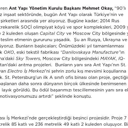
veren
Ant Yapı Yönetim Kurulu Başkanı Mehmet Okay,
“90’lı
ız inşaat sektöründe, bugün Ant Yapı olarak Türkiye’nin ve
 şirketleri arasında yer alıyoruz. Bugüne kadar; 2014 Rus
etrekarelik SOÇİ olimpiyat köyü ve spor kompleksleri, 2009 y
ve 2 kuleden oluşan
Capital City
ve Moscow City bölgesinde 
i teslim etmenin gururunu yaşadık. Şu an Rusya, Ukrayna ve
üyoruz. Bunların başlıcaları; Önümüzdeki yıl tamamlanması
ak
OKO
, eski tekstil fabrikası
“Danilovskaya Manufacture”
ın
na’daki
Sky Towers
, Moscow City bölgesindeki
MAYAK
,
IQ-
n’daki arıtma projeleri. Bunların yanı sıra Ant Yapı’nın St.
ıyan
Electro İş Merkezi
’ni şehrin zorlu kış mevsimi koşullarına
 St. Petersburg’un ilk A sınıfı ofis binası olan proje, geçtiğ
a başlanan daha sonra dünyanın birçok ülkesinde benimsenen
layık görüldü. Bu ödül başarımızı tescillemesinin yanı sıra e
motivasyonumuzu artırdı” şeklinde konuştu.
 İş Merkezi’nde gerçekleştirdiği beşinci projesidir. Proje 7 
relik 85 katlı ve 236 metrelik 49 katlı 2 kuleden oluşuyor. Bi