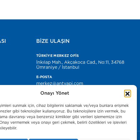
ASI
BİZE ULAŞIN
TÜRKİYE MERKEZ OFİS
İnkılap Mah., Akçakoca Cad., No:11, 34768
Ümraniye / İstanbul
E-POSTA
merkez@antyapi.com
Onayı Yönet
Basın Odası
yimleri sunmak için, cihaz bilgilerini saklamak ve/veya bunlara erişmek
rezler gibi teknolojiler kullanıyoruz. Bu teknolojilere izin vermek, bu
rama davranışı veya benzersiz kimlikler gibi verileri işlememize izin
 Onay vermemek veya onayı geri çekmek, belirli özellikleri ve işlevleri
leyebilir.