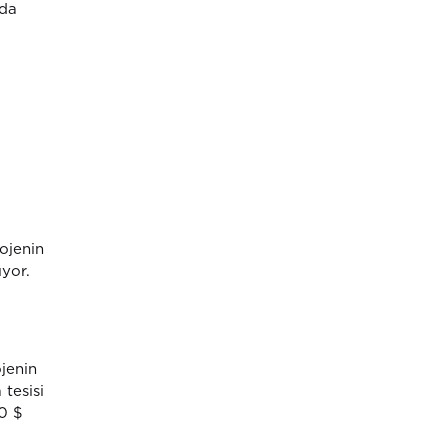
nda
ojenin
ıyor.
jenin
 tesisi
00 $