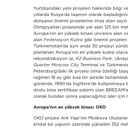
Yurtdışındaki yeni projeleri hakkında bilgi 
yıllarda Rusya’da taşeron olarak başladığım
dünyanın önemli projelerine imza atan sayılı
Olimpiyatları projesinde yer alan 125 bin m
Avrupa’nın en yüksek binası unvanını alan 
alan
Federasyon Kulesi
gibi önemli projeler
Türkmenistan’da aynı anda 30 projeyi yürüt
planlanan Avrupa’nın en yüksek kulesi olac
rekonstrüksiyon işi,
K2 Business Park
, Ukray
Quarter Moscow City
Terminal ve Türkmenista
Petersburg’daki ilk projesi olma özelliği taş
rağmen 18 ay gibi kısa bir sürede tamamladık.
günlerde, 1990’da İngiltere’de kullanılmay
dostu bina sertifikası sistemi olan BREEAM’e 
olarak bundan sonra yapacağımız işler için 
Avrupa’nın en yüksek binası OKO
OKO projesi Ant Yapı’nın Moskova Uluslararası
kristal bir yapının üzerinde yükselen 352 met