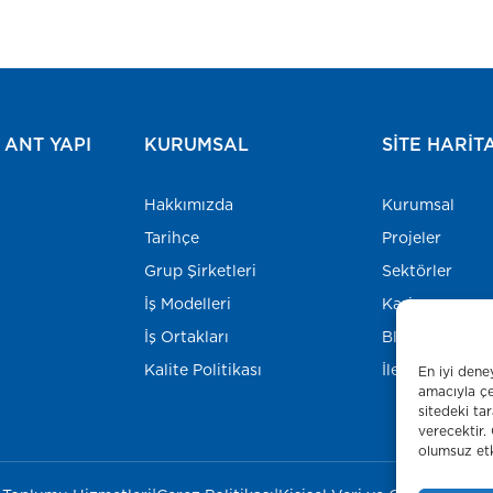
ANT YAPI
KURUMSAL
SITE HARIT
Hakkımızda
Kurumsal
Tarihçe
Projeler
Grup Şirketleri
Sektörler
İş Modelleri
Kariyer
İş Ortakları
Blog
Kalite Politikası
İletişim
En iyi dene
amacıyla çe
sitedeki ta
verecektir.
olumsuz etki