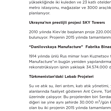
yüksekliğinde iki kuleden ve 23 katlı otelde
metro istasyonu, mağazalar ve 3000 araçlık
planlanıyor.
Ukrayna’nın prestijli projesi SKY Towers
2010 yılında Kiev’de başlanan proje 220.000 
bulunuyor. Projenin 2015 yılında tamamlanma
“Danilovskaya Manufacture” Fabrika Binas
1914 yılında ünlü Rus mimar Ivan Kuznetsov t
Manufacture”ın bugün yeniden yapılandırma p
rekonstrüksiyon işinin yaklaşık 34.574.000 d
Türkmenistan’daki Lebab Projeleri
Su ve atık su, ileri arıtım, katı atık yönetimi
alanlarında faaliyet gösteren Ant Çevre, Tü
üzerinde çalışıyor. Bu projelerden biri Serd
3
diğeri ise yine aynı şehirde 30.000 m
/gün 
olan bu iki projenin 2015 yılında tamamlanma