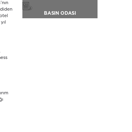
’nın
mdiden
BASIN ODASI
otel
yıl
.
ness
ırım
ğı