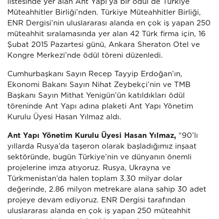
listesinde yer alan Ant Yapı’ya bir ödül de Türkiye
Müteahhitler Birliği’nden. Türkiye Müteahhitler Birliği,
ENR Dergisi’nin uluslararası alanda en çok iş yapan 250
müteahhit sıralamasında yer alan 42 Türk firma için, 16
Şubat 2015 Pazartesi günü, Ankara Sheraton Otel ve
Kongre Merkezi’nde ödül töreni düzenledi.
Cumhurbaşkanı Sayın Recep Tayyip Erdoğan’ın,
Ekonomi Bakanı Sayın Nihat Zeybekçi’nin ve TMB
Başkanı Sayın Mithat Yenigün’ün katıldıkları ödül
töreninde Ant Yapı adına plaketi Ant Yapı Yönetim
Kurulu Üyesi Hasan Yılmaz aldı.
Ant Yapı Yönetim Kurulu Üyesi Hasan Yılmaz,
“90’lı
yıllarda Rusya’da taşeron olarak başladığımız inşaat
sektöründe, bugün Türkiye’nin ve dünyanın önemli
projelerine imza atıyoruz. Rusya, Ukrayna ve
Türkmenistan’da halen toplam 3.30 milyar dolar
değerinde, 2.86 milyon metrekare alana sahip 30 adet
projeye devam ediyoruz. ENR Dergisi tarafından
uluslararası alanda en çok iş yapan 250 müteahhit