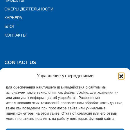
ПРОЕКТЫ
СФЕРЫ ДЕЯТЕЛЬНОСТИ
КАРЬЕРА
БЛОГ
КОНТАКТЫ
CONTACT US
Управление утверждениями
TURKEY HEAD OFFICE
Для обеспечения наилучшего взаимодействия с сайтом мы
Печать
используем такие технологии, как файлы cookie, для хранения и/
или доступа к информации об устройстве. Разрешение
использования этих технологий позволит нам обрабатывать данные,
такие как поведение при просмотре сайта или уникальные
идентификаторы на этом сайте. Отказ от согласия или его отзыв
может негативно повлиять на работу некоторых функций сайта.
Политика использования файлов cookie