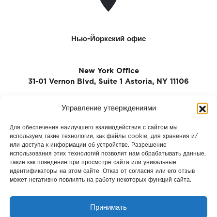
Нью-Йоркский офис
New York Office
31-01 Vernon Blvd, Suite 1 Astoria, NY 11106
Управление утверждениями
T: +1 (347) 551 00 12
Для обеспечения наилучшего взаимодействия с сайтом мы
F: +(1) (917) 979 63 45
используем такие технологии, как файлы cookie, для хранения и/
или доступа к информации об устройстве. Разрешение
использования этих технологий позволит нам обрабатывать данные,
info@antyapi.us
такие как поведение при просмотре сайта или уникальные
идентификаторы на этом сайте. Отказ от согласия или его отзыв
может негативно повлиять на работу некоторых функций сайта.
Принимать